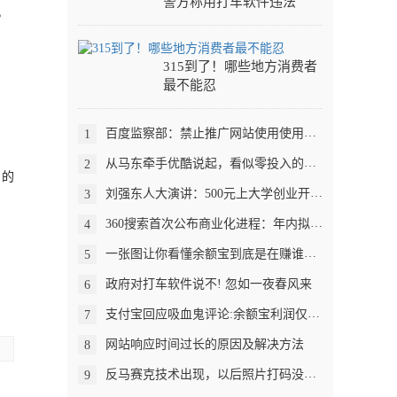
警方称用打车软件违法
，
315到了！哪些地方消费者
最不能忍
百度监察部：禁止推广网站使用使用QQ等抓取工具
1
从马东牵手优酷说起，看似零投入的内容创业并不简单
2
户的
刘强东人大演讲：500元上大学创业开餐馆
3
360搜索首次公布商业化进程：年内拟增长300%
4
一张图让你看懂余额宝到底是在赚谁的钱
5
政府对打车软件说不! 忽如一夜春风来
6
支付宝回应吸血鬼评论:余额宝利润仅0.63%
7
网站响应时间过长的原因及解决方法
8
反马赛克技术出现，以后照片打码没用了
9