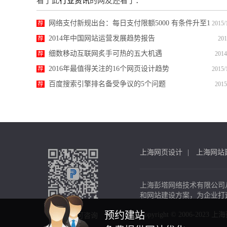
看了此
行业资讯
的网友还看了：
网络支付新规出台：每日支付限额5000 有条件升至1
荐
2015/
万
2014年中国网站运营发展趋势报告
荐
201
细数移动互联网炙手可热的五大机遇
荐
2014
2016年最值得关注的16个网页设计趋势
荐
2015/
百度搜索引擎排名备受争议的5个问题
荐
2015
上海网页设计
上海网站
上海彭塔网络技术有限公司
和网站建设方案，为企业打
预约建站
Copyright © 2006-2023
扫一扫，可咨询