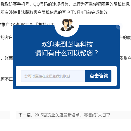
截取访客手机号、QQ号码的违规行为，此行为严重侵犯网民的隐私信息
所有涉嫌非法获取客户隐私信息的客户于3月4日前完成整改。
的客户，将以涉及非法截取访客手机号/QQ号行为，降低或屏蔽广告的展
拒、账面为零、需管理员审核状态等），请立即整改。以免影响同资质账
点击咨询
任何不正当的方式获取利益。上海网站推广
下一篇：
2015百货业关店最新名单：零售的“末日”？