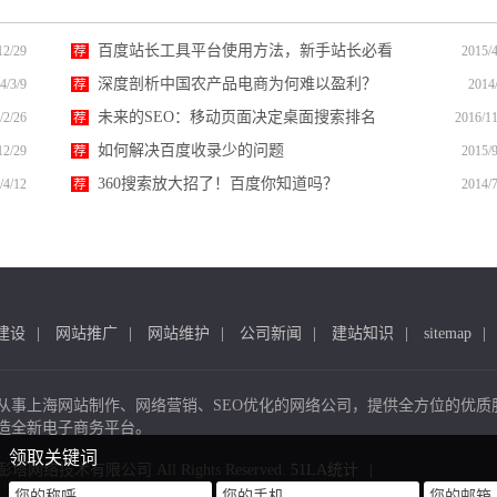
百度站长工具平台使用方法，新手站长必看
12/29
荐
2015/4
深度剖析中国农产品电商为何难以盈利？
4/3/9
荐
2014
未来的SEO：移动页面决定桌面搜索排名
/2/26
荐
2016/11
如何解决百度收录少的问题
12/29
荐
2015/9
360搜索放大招了！百度你知道吗？
/4/12
荐
2014/7
建设
网站推广
网站维护
公司新闻
建站知识
sitemap
从事上海网站制作、网络营销、SEO优化的网络公司，提供全方位的优质
造全新电子商务平台。
领取关键词
 上海彭塔网络技术有限公司 All Rights Reserved.
51LA统计