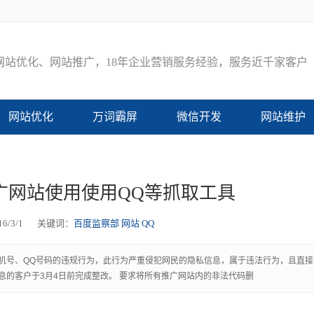
网
站
优
化
、
网
站
推
广
，
1
8
年
企
业
营
销
服
务
经
验
，
服
务
近
千
家
客
户
网站优化
万词霸屏
微信开发
网站维护
广网站使用使用QQ等抓取工具
6/3/1
关键词：
百度监察部
网站
QQ
机号、QQ号码的违规行为，此行为严重侵犯网民的隐私信息，属于违法行为，且直接
的客户于3月4日前完成整改。 要求将所有推广网站内的非法代码删